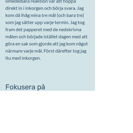
omedelbara reaktion var att hoppa 
direkt in i inkorgen och börja svara. Jag 
kom då ihåg mina tre mål (och bara tre) 
som jag sätter upp varje termin. Jag tog 
fram det papperet med de nedskrivna 
målen och började istället dagen med att 
göra en sak som gjorde att jag kom något 
närmare varje mål. Först därefter tog jag 
itu med inkorgen.
Fokusera på 
produktivitet eller 
ändamålsenlighet
Vilka är dina tre mål för den här 
terminen?